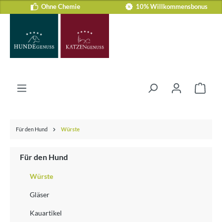
Ohne Chemie
10% Willkommensbonus
Zum Hauptinhalt springen
Ware
Für den Hund
Würste
Für den Hund
Würste
Gläser
Kauartikel