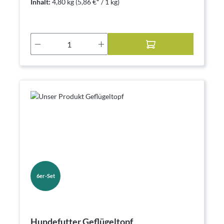
Inhalt:
4,80 kg
(5,86 €* / 1 kg)
Produkt Anzahl: Gib den gewünschten Wer
6er-Set
Hundefutter Geflügeltopf