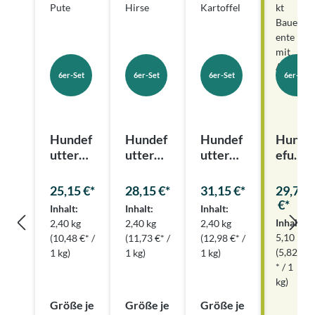
6er-Set
6er-Set
6er-Set
6er-Set
Hundef
Hundef
Hundef
Hund
utter
utter
utter
efutt
Magere
Lamm
Pferd
er
Pute
mit
mit
Baue
25,15 €*
28,15 €*
31,15 €*
29,70
Hirse
Kartoff
rnent
€*
Inhalt:
Inhalt:
Inhalt:
el
e
Inhalt:
2,40 kg
2,40 kg
2,40 kg
850g
5,10 kg
(10,48 €* /
(11,73 €* /
(12,98 €* /
–
(5,82 €
1 kg)
1 kg)
1 kg)
Sond
* / 1
erpos
kg)
ten
Größe je
Größe je
Größe je
(ohne