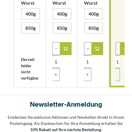
auswählen
auswählen
auswählen
Wurst
Wurst
Wurst
Etike
tt)
400g
400g
400g
850g
850g
850g
Produkt Anzahl: Gib den gew
Produkt Anzahl: 
Produ
Derzeit
leider
nicht
verfügbar
Newsletter-Anmeldung
Entdecken Sie exklusive Aktionen und Neuheiten direkt in ihrem
Posteingang. Als Dankeschön für Ihre Anmeldung erhalten Sie
10% Rabatt auf Ihre nächste Bestellung
.