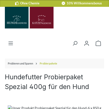
Ohne Chemie
10% Willkommensbonus
Zum Hauptinhalt springen
Ware
Probieren und Sparen
Probierpakete
Hundefutter Probierpaket
Spezial 400g für den Hund
Bildergalerie überspringen