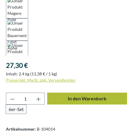
Regulärer Preis:
27,30 €
Inhalt:
2.4 kg
(11,38 € / 1 kg)
Preise inkl. MwSt. zzgl. Versandkosten
Produkt Anzahl: Gib den gewünschten Wert ei
In den Warenkorb
6er-Set
Artikelnummer:
B-104014