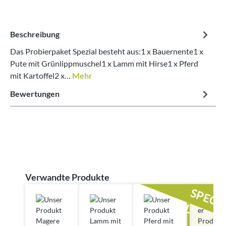
Beschreibung
Das Probierpaket Spezial besteht aus:1 x Bauernente1 x
Pute mit Grünlippmuschel1 x Lamm mit Hirse1 x Pferd
mit Kartoffel2 x…
Mehr
Bewertungen
Produktgalerie überspringen
Verwandte Produkte
L