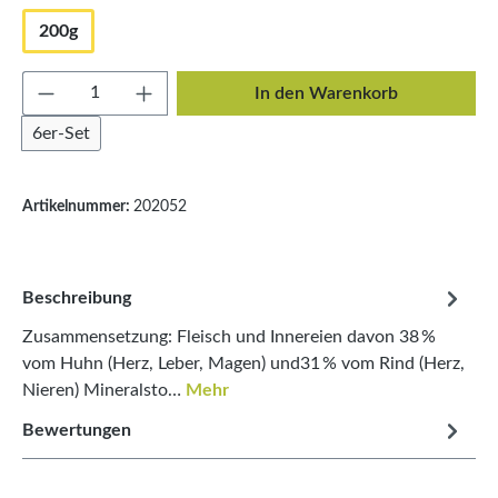
200g
Produkt Anzahl: Gib den gewünschten Wert e
In den Warenkorb
6er-Set
Artikelnummer:
202052
Beschreibung
Zusammensetzung: Fleisch und Innereien davon 38 %
vom Huhn (Herz, Leber, Magen) und31 % vom Rind (Herz,
Nieren) Mineralsto…
Mehr
Bewertungen