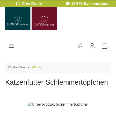
Ohne Chemie
10% Willkommensbonus
Zum Hauptinhalt springen
Ware
Für die Katze
Würste
Katzenfutter Schlemmertöpfchen
Bildergalerie überspringen