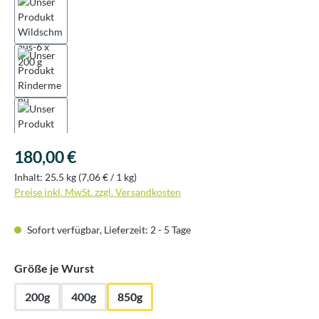
Regulärer Preis:
180,00 €
Inhalt:
25.5 kg
(7,06 € / 1 kg)
Preise inkl. MwSt. zzgl. Versandkosten
Sofort verfügbar, Lieferzeit: 2 - 5 Tage
auswählen
Größe je Wurst
200g
400g
850g