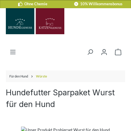
Ohne Chemie
10% Willkommensbonus
Zum Hauptinhalt springen
Ware
Für den Hund
Würste
Hundefutter Sparpaket Wurst
für den Hund
Bildergalerie überspringen