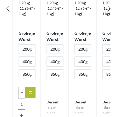
1,20 kg
1,20 kg
1,20 kg
1,20 kg
(11,96 €* /
(12,46 €* /
(12,96 €* /
(12,96 €*
1 kg)
1 kg)
1 kg)
1 kg)
Größe je
Größe je
Größe je
Größe j
auswählen
auswählen
auswählen
a
Wurst
Wurst
Wurst
Wurst
200g
200g
200g
200g
400g
400g
400g
400g
850g
850g
850g
850g
Produkt Anzahl: Gib den gewünschten We
Derzeit
Derzeit
Derzeit
leider
leider
leider
nicht
nicht
nicht