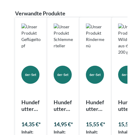
Produktgalerie überspringen
Verwandte Produkte
6er-Set
6er-Set
6er-Set
6er-Set
Hundef
Hundef
Hundef
Hunde
utter
utter
utter
utter
Geflüge
Schlem
Rinder
Lachst
ltopf
mertell
menü
rrine
14,35 €*
14,95 €*
15,55 €*
15,55 €
er
Inhalt:
Inhalt:
Inhalt:
Inhalt: