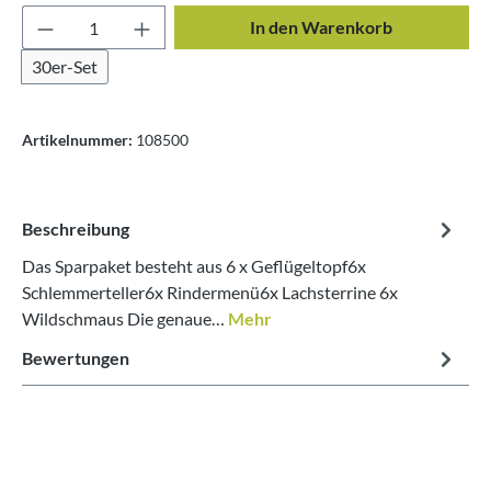
Produkt Anzahl: Gib den gewünschten Wert ei
In den Warenkorb
30er-Set
Artikelnummer:
108500
Beschreibung
Das Sparpaket besteht aus 6 x Geflügeltopf6x
Schlemmerteller6x Rindermenü6x Lachsterrine 6x
Wildschmaus Die genaue…
Mehr
Bewertungen